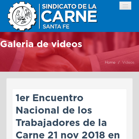
Galeria de videos
INICIO
INSTITUCIONAL
Home
/
Videos
FRIGORIFICOS
NOTICIAS
1er Encuentro
VIDEOS
Nacional de los
IMAGENES
Trabajadores de la
ENLACES
Carne 21 nov 2018 en
IPROCARNE